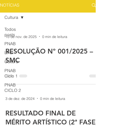
NOTÍCIAS
Cultura
Todos
posts
10 de nov. de 2025
0 min de leitura
PNAB
RESOLUÇÃO Nº 001/2025 –
LPG
SMC
Cultura
PNAB
Ciclo 1
PNAB
CICLO 2
3 de dez. de 2024
0 min de leitura
RESULTADO FINAL DE
MÉRITO ARTÍSTICO (2ª FASE)