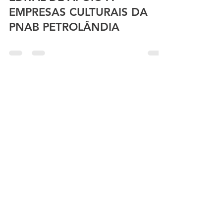
EMPRESAS CULTURAIS DA
PNAB PETROLÂNDIA
11 de nov. de 2024
1 min de leitura
Resolução 005/2024 - SMCEL
http://cloud.it-
solucoes.inf.br/transparenciaMunicipal/download/
24-20241111111214.pdf
28 de jun. de 2024
1 min de leitura