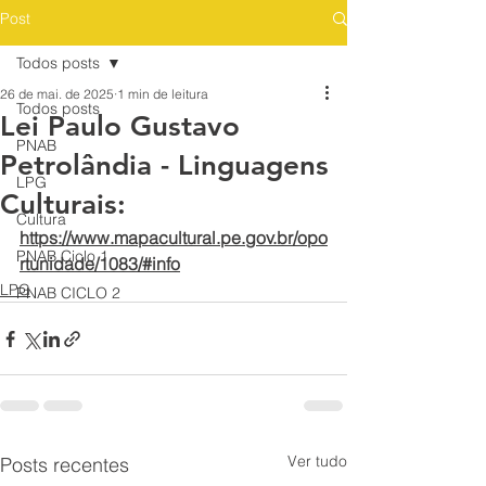
Post
Todos posts
26 de mai. de 2025
1 min de leitura
Todos posts
Lei Paulo Gustavo
PNAB
Petrolândia - Linguagens
LPG
Culturais:
Cultura
https://www.mapacultural.pe.gov.br/opo
PNAB Ciclo 1
rtunidade/1083/#info
LPG
PNAB CICLO 2
Ver tudo
Posts recentes