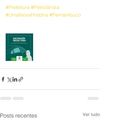
#Prefeitura
#Petrolândia
#UmaNovaHistória
#Pernambuco
Ver tudo
Posts recentes