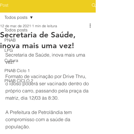
Post
Todos posts
12 de mar. de 2021
1 min de leitura
Todos posts
Secretaria de Saúde,
PNAB
inova mais uma vez!
LPG
Secretaria de Saúde, inova mais uma 
Cultura
vez!
PNAB Ciclo 1
Formato de vacinação por Drive Thru, 
PNAB CICLO 2
o idoso poderá ser vacinado dentro do 
próprio carro, passando pela praça da 
matriz, dia 12/03 às 8:30. 
A Prefeitura de Petrolândia tem 
compromisso com a saúde da 
população.