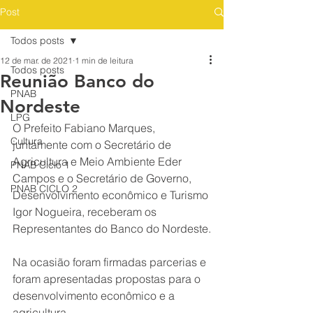
Post
Todos posts
12 de mar. de 2021
1 min de leitura
Todos posts
Reunião Banco do
PNAB
Nordeste
LPG
O Prefeito Fabiano Marques, 
Cultura
juntamente com o Secretário de 
Agricultura e Meio Ambiente Eder 
PNAB Ciclo 1
Campos e o Secretário de Governo, 
PNAB CICLO 2
Desenvolvimento econômico e Turismo 
Igor Nogueira, receberam os 
Representantes do Banco do Nordeste.
Na ocasião foram firmadas parcerias e 
foram apresentadas propostas para o 
desenvolvimento econômico e a 
agricultura.