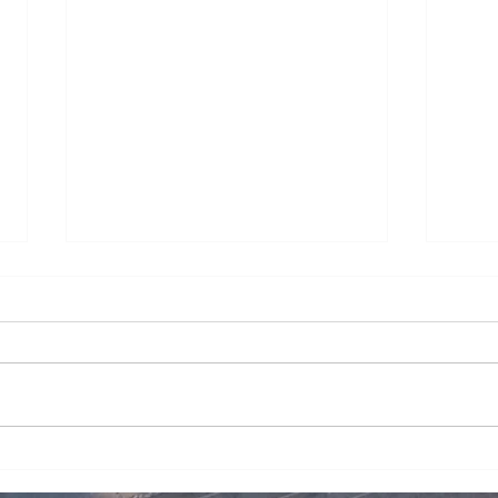
RESULTADO FINAL DE
RES
MÉRITO ARTÍSTICO (2ª
DOS
FASE)
MÉRI
FASE