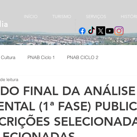
e
INÍCIO
TURISMO
SERVIÇOS
HISTÓR
dia
Cultura
PNAB Ciclo 1
PNAB CICLO 2
de leitura
DO FINAL DA ANÁLISE
TAL (1ª FASE) PUBLI
CRIÇÕES SELECIONADA
LECIONADAS