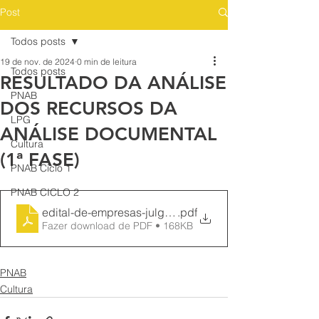
Post
Todos posts
19 de nov. de 2024
0 min de leitura
Todos posts
RESULTADO DA ANÁLISE
PNAB
DOS RECURSOS DA
LPG
ANÁLISE DOCUMENTAL
Cultura
(1ª FASE)
PNAB Ciclo 1
PNAB CICLO 2
edital-de-empresas-julgamento-dos-recursos-da-anali
.pdf
Fazer download de PDF • 168KB
PNAB
Cultura