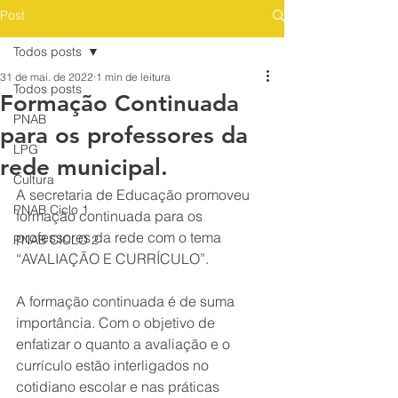
Post
Todos posts
31 de mai. de 2022
1 min de leitura
Todos posts
Formação Continuada
PNAB
para os professores da
LPG
rede municipal.
Cultura
A secretaria de Educação promoveu 
PNAB Ciclo 1
formação continuada para os 
professores da rede com o tema 
PNAB CICLO 2
“AVALIAÇÃO E CURRÍCULO”.
A formação continuada é de suma 
importância. Com o objetivo de 
enfatizar o quanto a avaliação e o 
currículo estão interligados no 
cotidiano escolar e nas práticas 