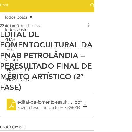
Post
Todos posts
23 de jan.
0 min de leitura
Todos posts
EDITAL DE
PNAB
FOMENTOCULTURAL DA
LPG
PNAB PETROLÂNDIA –
Cultura
PERESULTADO FINAL DE
PNAB Ciclo 1
MÉRITO ARTÍSTICO (2ª
PNAB CICLO 2
FASE)
edital-de-fomento-resultado-final-de-merito-artistico-2a
.pdf
Fazer download de PDF • 355KB
PNAB Ciclo 1