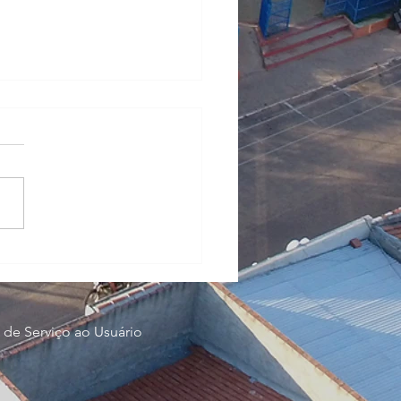
TAL DE APOIO A
RESAS CULTURAIS DA
B PETROLÂNDIA –
ESULTADO FINAL DE
TO ARTÍSTICO (2ª
)
 de Serviço ao Usuário