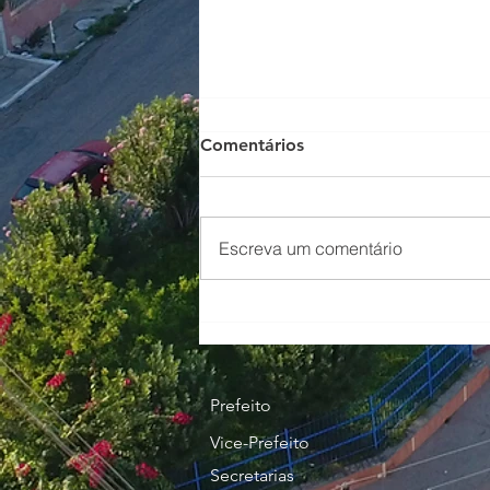
AQUISIÇÃO DE LIVROS
Comentários
PARA SECRETARIA DE
CULTURA, ESPORTE E
LAZER, PARA COMPOR O
ACERVO DA BIBLIOTECA
Escreva um comentário
PÚBLICA MUNICIPAL
GILBERTO DE MENEZES. (1)
Prefeito
Vice-Prefeito
Secretarias