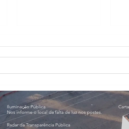
EDITAL DE APOIO A
EDI
EMPRESAS CULTURAIS
EMP
PNA
PER
MÉRI
FASE
Iluminação Pública
Carta
Nos informe o local da falta de luz nos postes.
Radar da Transparência Pública