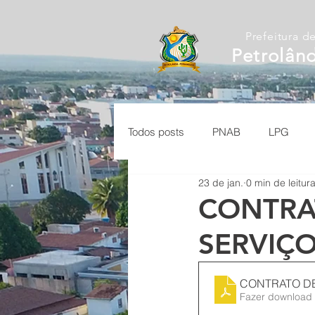
Prefeitura d
Petrolân
Todos posts
PNAB
LPG
23 de jan.
0 min de leitur
CONTRA
SERVIÇO
CONTRATO DE
Fazer download