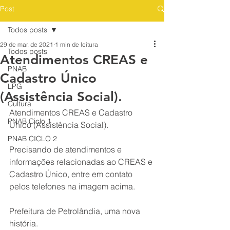
Post
Todos posts
29 de mar. de 2021
1 min de leitura
Todos posts
Atendimentos CREAS e
PNAB
Cadastro Único
LPG
(Assistência Social).
Cultura
Atendimentos CREAS e Cadastro 
PNAB Ciclo 1
Único (Assistência Social).
PNAB CICLO 2
Precisando de atendimentos e 
informações relacionadas ao CREAS e 
Cadastro Único, entre em contato 
pelos telefones na imagem acima.
Prefeitura de Petrolândia, uma nova 
história.