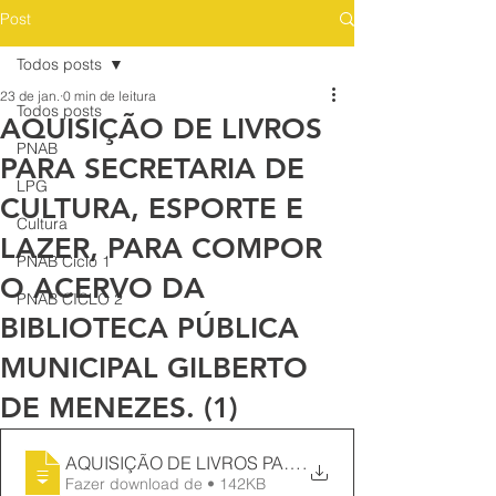
Post
Todos posts
23 de jan.
0 min de leitura
Todos posts
AQUISIÇÃO DE LIVROS
PNAB
PARA SECRETARIA DE
LPG
CULTURA, ESPORTE E
Cultura
LAZER, PARA COMPOR
PNAB Ciclo 1
O ACERVO DA
PNAB CICLO 2
BIBLIOTECA PÚBLICA
MUNICIPAL GILBERTO
DE MENEZES. (1)
AQUISIÇÃO DE LIVROS PARA SECRETARIA DE CUL
.
Fazer download de • 142KB